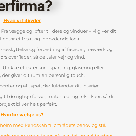
erfirma?
Hvad vi tilbyder
 Fra vægge og lofter til døre og vinduer – vi giver dit
 kontor et friskt og indbydende look.
-Beskyttelse og forbedring af facader, træværk og
s overflader, så de tåler vejr og vind.
-Unikke effekter som spartling, glasering eller
, der giver dit rum en personlig touch.
ontering af tapet, der fuldender dit interiør.
g til de rigtige farver, materialer og teknikker, så dit
projekt bliver helt perfekt.
Hvorfor vælge os?
rsholm med kendskab til områdets behov og stil.
kerede malere med fokus på kvalitet og holdbarhed.