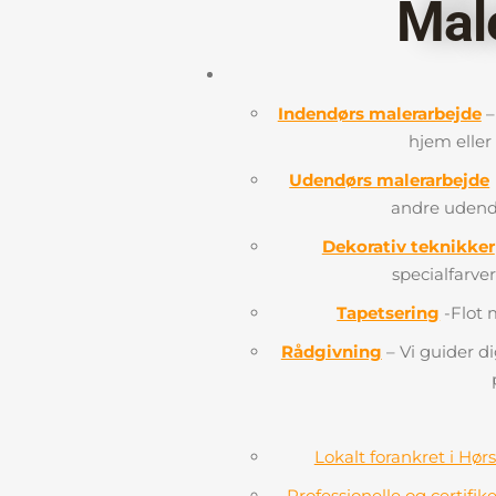
Mal
Indendørs malerarbejde
–
hjem eller
Udendørs malerarbejde
andre udendør
Dekorativ teknikker
specialfarver
Tapetsering
-Flot m
Rådgivning
– Vi guider di
Lokalt forankret i Hø
Professionelle og certifi