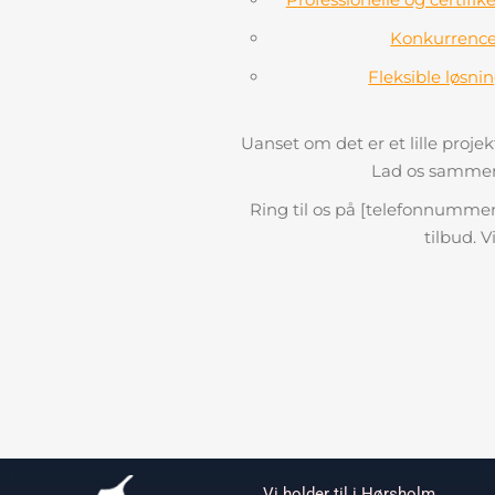
Konkurrenced
Fleksible løsni
Uanset om det er et lille projekt
Lad os sammen 
Ring til os på [telefonnummer]
tilbud. V
Vi holder til i Hørsholm,