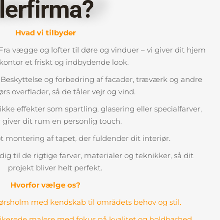
lerfirma?
Hvad vi tilbyder
ra vægge og lofter til døre og vinduer – vi giver dit hjem
 kontor et friskt og indbydende look.
Beskyttelse og forbedring af facader, træværk og andre
s overflader, så de tåler vejr og vind.
kke effekter som spartling, glasering eller specialfarver,
 giver dit rum en personlig touch.
t montering af tapet, der fuldender dit interiør.
dig til de rigtige farver, materialer og teknikker, så dit
projekt bliver helt perfekt.
Hvorfor vælge os?
Hørsholm med kendskab til områdets behov og stil.
ifikerede malere med fokus på kvalitet og holdbarhed.