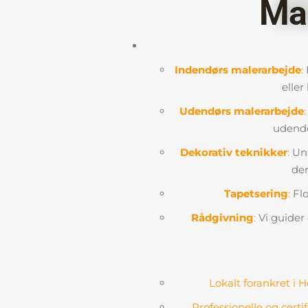
Ma
Indendørs malerarbejde
:
F
eller
Udendørs malerarbejde
:
udendør
Dekorativ teknikker
:
Uni
der
Tapetsering
:
Flo
Rådgivning
:
Vi guider 
Lokalt forankret i 
Professionelle og cert