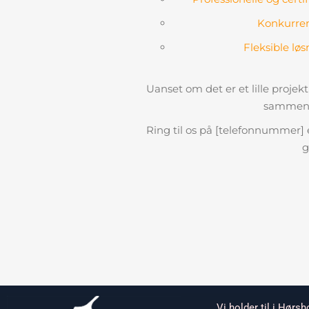
Konkurren
Fleksible løs
Uanset om det er et lille projekt 
sammen s
Ring til os på [telefonnummer] el
g
Vi holder til i Hørs