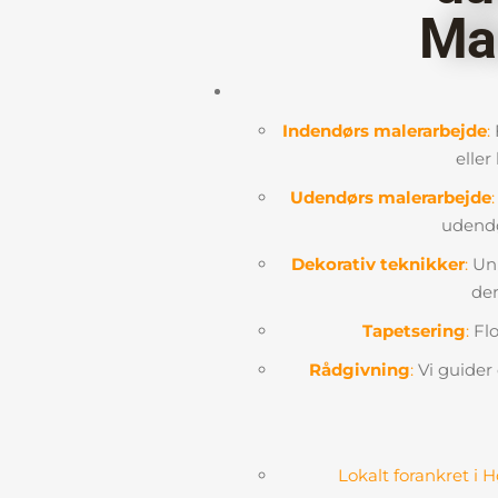
Ma
Indendørs malerarbejde
:
F
eller
Udendørs malerarbejde
:
udendør
Dekorativ teknikker
:
Uni
der
Tapetsering
:
Flo
Rådgivning
:
Vi guider 
Lokalt forankret i 